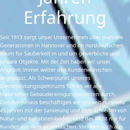
Erfahrung
Seit 1913 sorgt unser Unternehmen über mehrere
Generationen in Hannover und im norddeutschen
Raum für Sauberkeit in und um gewerbliche und
private Objekte. Mit der Zeit haben wir unser
Angebot immer weiter den Kundenwünschen
angepasst. Als Schwerpunkt unseres
Dienstleistungsspektrums führen wir alle
klassischen Gebäudereinigungsarbeiten durch.
Darüber hinaus beschäftigen wir uns seit nunmehr
45 Jahren mit der Sanierung und dem Schleifen von
Natur- und Kunststeinböden. Und das nicht nur für
Kunden aus dem gewerblichen, sondern auch aus