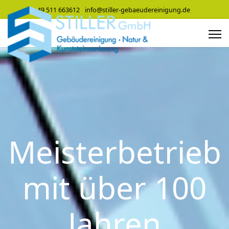
+49 511 663612
info@stiller-gebaeudereinigung.de
Meisterbetrieb
mit über 100
Jahren